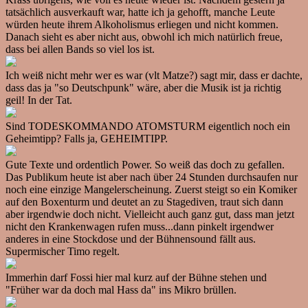
tatsächlich ausverkauft war, hatte ich ja gehofft, manche Leute
würden heute ihrem Alkoholismus erliegen und nicht kommen.
Danach sieht es aber nicht aus, obwohl ich mich natürlich freue,
dass bei allen Bands so viel los ist.
Ich weiß nicht mehr wer es war (vlt Matze?) sagt mir, dass er dachte,
dass das ja "so Deutschpunk" wäre, aber die Musik ist ja richtig
geil! In der Tat.
Sind TODESKOMMANDO ATOMSTURM eigentlich noch ein
Geheimtipp? Falls ja, GEHEIMTIPP.
Gute Texte und ordentlich Power. So weiß das doch zu gefallen.
Das Publikum heute ist aber nach über 24 Stunden durchsaufen nur
noch eine einzige Mangelerscheinung. Zuerst steigt so ein Komiker
auf den Boxenturm und deutet an zu Stagediven, traut sich dann
aber irgendwie doch nicht. Vielleicht auch ganz gut, dass man jetzt
nicht den Krankenwagen rufen muss...dann pinkelt irgendwer
anderes in eine Stockdose und der Bühnensound fällt aus.
Supermischer Timo regelt.
Immerhin darf Fossi hier mal kurz auf der Bühne stehen und
"Früher war da doch mal Hass da" ins Mikro brüllen.