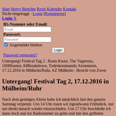
Start
Storys
Berichte
Rezis
Kalender
Kontakt
Nicht eingeloggt -
Login
[
Registrieren
]
Login
X
BS-Nummer oder Email:
Passwort:
Angemeldet bleiben
Passwort vergessen?
Untergang! Festival Tag 2 : Rasta Knast, The Vageenas,
100Blumen, 84Breakdown, Todeskommando Atomsturm,
17.12.2016 in Mülheim/Ruhr, AZ Mülheim - Bericht von Zwen
Untergang! Festival Tag 2, 17.12.2016 in
Mülheim/Ruhr
Nach dem gestrigen Abriss habe ich tatsächlich fast den ganzen
Samstag verpennt. Um 14 Uhr essen wir irgendwann Frühstück, nur
um direkt danach wieder einzuschlafen. Um 17 Uhr beschließe ich
dann doch mal ins Badezimmer zu gehn und mir den gröbsten