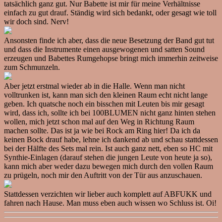
tatsächlich ganz gut. Nur Babette ist mir für meine Verhältnisse
einfach zu gut drauf. Ständig wird sich bedankt, oder gesagt wie toll
wir doch sind. Nerv!
Ansonsten finde ich aber, dass die neue Besetzung der Band gut tut
und dass die Instrumente einen ausgewogenen und satten Sound
erzeugen und Babettes Rumgehopse bringt mich immerhin zeitweise
zum Schmunzeln.
Aber jetzt erstmal wieder ab in die Halle. Wenn man nicht
volltrunken ist, kann man sich den kleinen Raum echt nicht lange
geben. Ich quatsche noch ein bisschen mit Leuten bis mir gesagt
wird, dass ich, sollte ich bei 100BLUMEN nicht ganz hinten stehen
wollen, mich jetzt schon mal auf den Weg in Richtung Raum
machen sollte. Das ist ja wie bei Rock am Ring hier! Da ich da
keinen Bock drauf habe, lehne ich dankend ab und schau stattdessen
bei der Hälfte des Sets mal rein. Ist auch ganz nett, eben so HC mit
Synthie-Einlagen (darauf stehen die jungen Leute von heute ja so),
kann mich aber weder dazu bewegen mich durch den vollen Raum
zu prügeln, noch mir den Auftritt von der Tür aus anzuschauen.
Stattdessen verzichten wir lieber auch komplett auf ABFUKK und
fahren nach Hause. Man muss eben auch wissen wo Schluss ist. Oi!