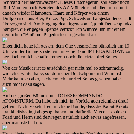
Schmand herunterzuwaschen. Dieses Frischegefühl soll exakt noch
fünf Minuten nach Betreten des AZ Mülheims anhalten, nur damit
danach wieder Klamotten, Haare und Körper von einem
Duftgemisch aus Bier, Kotze, Pipi, Schweiß und abgestandener Luft
überzogen sind. Am Eingang dealt irgendson Typ mit Deutschpunk-
Sampler, die er gegen Spende vertickt. Ich wimmel ihn mit einem
deutlichen "Bloß nicht!" jedoch sehr geschickt ab.
Eigentlicht hatte ich gestern dem Otte versprochen pünktlich um 19
Uhr vor der Bühne zu stehen um seine Band 84BREAKDOWN zu
begutachten. Ich schaffe immerin noch die letzten drei Songs.
Von der Musik er ist es tatsächlich gar nicht mal so schrammelig,
wie ich erwartet habe, sondern eher Deutschpunk mit Wumms!
Mehr kann ich aber, nachdem ich nur drei Songs gesehen habe,
auch nicht dazu sagen.
Auf der großen Bühne dann TODESKOMMANDO
ATOMSTURM. Da habe ich mich im Vorfeld auch ziemlich drauf
gefreut. Nicht so sehr freut mich die Kunde, dass die Kaput Krauts
krankheitsbedingt abgesagt haben und dafür die Vageenas spielen.
Fossi und Herm sind deswegen natürlich auch etwas angefressen,
aber machste halt nix.
Krass übrigens, wie voll es heute wieder ist. Nachdem gestern ja