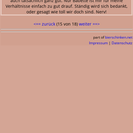
auch tatsächlich ganz gut. Nur Babette ist mir für meine
Verhältnisse einfach zu gut drauf. Ständig wird sich bedankt,
oder gesagt wie toll wir doch sind. Nerv!
<== zurück
(15 von 18)
weiter ==>
part of
bierschinken.net
Impressum
|
Datenschutz