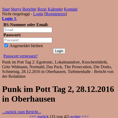
Start
Storys
Berichte
Rezis
Kalender
Kontakt
Nicht eingeloggt -
Login
[
Registrieren
]
Login
X
BS-Nummer oder Email:
Passwort:
Angemeldet bleiben
Passwort vergessen?
Punk im Pott Tag 2: Egotronic, Lokalmatadore, Knochenfabrik,
Götz Widmann, Normahl, Das Pack, The Prosecution, Die Dorks,
Schmeisig, 28.12.2016 in Oberhausen, Turbinenhalle - Bericht von
der Redaktion
Punk im Pott Tag 2, 28.12.2016
in Oberhausen
...zurück zum Bericht...
<== zurück
(33 von 42)
weiter ==>