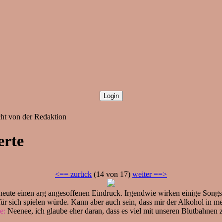
cht von der Redaktion
erte
<== zurück
(14 von 17)
weiter ==>
heute einen arg angesoffenen Eindruck. Irgendwie wirken einige Songs
 für sich spielen würde. Kann aber auch sein, dass mir der Alkohol in me
e:
Neenee, ich glaube eher daran, dass es viel mit unseren Blutbahnen z