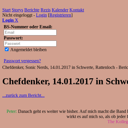
Start
Storys
Berichte
Rezis
Kalender
Kontakt
Nicht eingeloggt -
Login
[
Registrieren
]
Login
X
BS-Nummer oder Email:
Passwort:
Angemeldet bleiben
Passwort vergessen?
Chefdenker, Sonic Nerds, 14.01.2017 in Schwerte, Rattenloch - Beri
Chefdenker, 14.01.2017 in Schw
...zurück zum Bericht...
Peter:
Danach geht es weiter wie bisher. Auf mich macht die Band 
wirkt es auf mich so, als ob jeder
The Kolleg