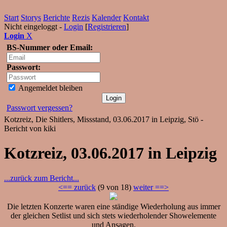
Start
Storys
Berichte
Rezis
Kalender
Kontakt
Nicht eingeloggt -
Login
[
Registrieren
]
Login
X
BS-Nummer oder Email:
Passwort:
Angemeldet bleiben
Passwort vergessen?
Kotzreiz, Die Shitlers, Missstand, 03.06.2017 in Leipzig, Stö -
Bericht von kiki
Kotzreiz, 03.06.2017 in Leipzig
...zurück zum Bericht...
<== zurück
(9 von 18)
weiter ==>
Die letzten Konzerte waren eine ständige Wiederholung aus immer
der gleichen Setlist und sich stets wiederholender Showelemente
und Ansagen.