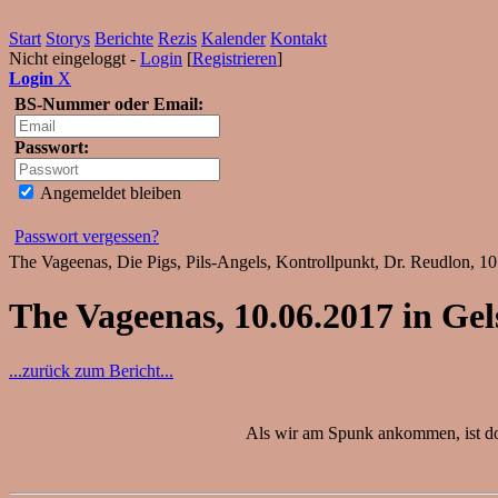
Start
Storys
Berichte
Rezis
Kalender
Kontakt
Nicht eingeloggt -
Login
[
Registrieren
]
Login
X
BS-Nummer oder Email:
Passwort:
Angemeldet bleiben
Passwort vergessen?
The Vageenas, Die Pigs, Pils-Angels, Kontrollpunkt, Dr. Reudlon, 1
The Vageenas, 10.06.2017 in Ge
...zurück zum Bericht...
Als wir am Spunk ankommen, ist dor