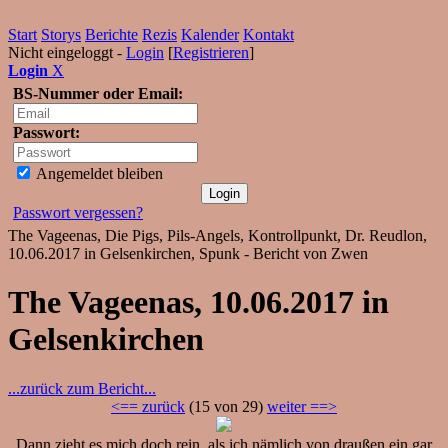
Start
Storys
Berichte
Rezis
Kalender
Kontakt
Nicht eingeloggt -
Login
[
Registrieren
]
Login
X
BS-Nummer oder Email:
Passwort:
Angemeldet bleiben
Passwort vergessen?
The Vageenas, Die Pigs, Pils-Angels, Kontrollpunkt, Dr. Reudlon,
10.06.2017 in Gelsenkirchen, Spunk - Bericht von Zwen
The Vageenas, 10.06.2017 in
Gelsenkirchen
...zurück zum Bericht...
<== zurück
(15 von 29)
weiter ==>
Dann zieht es mich doch rein, als ich nämlich von draußen ein gar