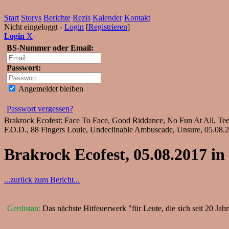
Start
Storys
Berichte
Rezis
Kalender
Kontakt
Nicht eingeloggt -
Login
[
Registrieren
]
Login
X
BS-Nummer oder Email:
Passwort:
Angemeldet bleiben
Passwort vergessen?
Brakrock Ecofest: Face To Face, Good Riddance, No Fun At All, Tee
F.O.D., 88 Fingers Louie, Undeclinable Ambuscade, Unsure, 05.08.201
Brakrock Ecofest, 05.08.2017 in
...zurück zum Bericht...
Gerdistan:
Das nächste Hitfeuerwerk "für Leute, die sich seit 20 Jahr