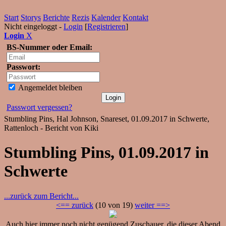
Start
Storys
Berichte
Rezis
Kalender
Kontakt
Nicht eingeloggt -
Login
[
Registrieren
]
Login
X
BS-Nummer oder Email:
Passwort:
Angemeldet bleiben
Passwort vergessen?
Stumbling Pins, Hal Johnson, Snareset, 01.09.2017 in Schwerte,
Rattenloch - Bericht von Kiki
Stumbling Pins, 01.09.2017 in
Schwerte
...zurück zum Bericht...
<== zurück
(10 von 19)
weiter ==>
Auch hier immer noch nicht genügend Zuschauer, die dieser Abend