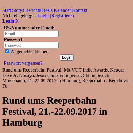
Start
Storys
Berichte
Rezis
Kalender
Kontakt
Nicht eingeloggt -
Login
[
Registrieren
]
Login
X
BS-Nummer oder Email:
Passwort:
Angemeldet bleiben
Passwort vergessen?
Rund ums Reeperbahn Festival! Mit VUT Indie Awards, Kettcar,
Love A, Nosoyo, Jesus Chrüsler Supercar, Still in Search,
Moglebaum, 21.-22.09.2017 in Hamburg, Reeperbahn - Bericht von
Fö
Rund ums Reeperbahn
Festival, 21.-22.09.2017 in
Hamburg