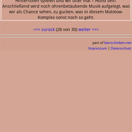
Hinterhöfen spielen und wir öfter mal 1 Hund sein.
Anschließend wird noch ohrenbetäubende Musik aufgelegt, was
wir als Chance sehen, zu gucken, was in diesem Molotow-
Komplex sonst noch so geht.
<== zurück
(28 von 30)
weiter ==>
part of
bierschinken.net
Impressum
|
Datenschutz