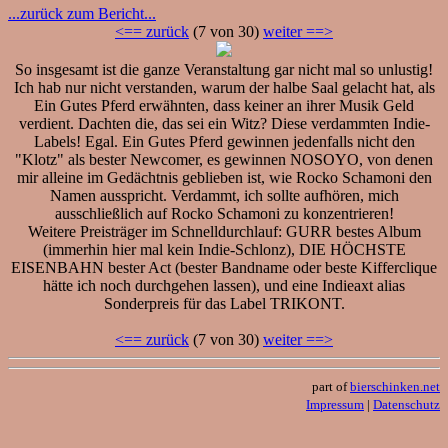
...zurück zum Bericht...
<== zurück
(7 von 30)
weiter ==>
So insgesamt ist die ganze Veranstaltung gar nicht mal so unlustig!
Ich hab nur nicht verstanden, warum der halbe Saal gelacht hat, als
Ein Gutes Pferd erwähnten, dass keiner an ihrer Musik Geld
verdient. Dachten die, das sei ein Witz? Diese verdammten Indie-
Labels! Egal. Ein Gutes Pferd gewinnen jedenfalls nicht den
"Klotz" als bester Newcomer, es gewinnen NOSOYO, von denen
mir alleine im Gedächtnis geblieben ist, wie Rocko Schamoni den
Namen ausspricht. Verdammt, ich sollte aufhören, mich
ausschließlich auf Rocko Schamoni zu konzentrieren!
Weitere Preisträger im Schnelldurchlauf: GURR bestes Album
(immerhin hier mal kein Indie-Schlonz), DIE HÖCHSTE
EISENBAHN bester Act (bester Bandname oder beste Kifferclique
hätte ich noch durchgehen lassen), und eine Indieaxt alias
Sonderpreis für das Label TRIKONT.
<== zurück
(7 von 30)
weiter ==>
part of
bierschinken.net
Impressum
|
Datenschutz