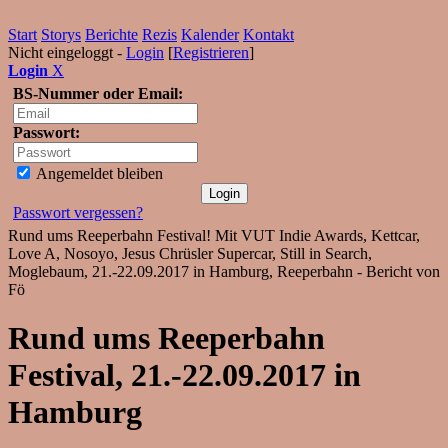
Start
Storys
Berichte
Rezis
Kalender
Kontakt
Nicht eingeloggt -
Login
[
Registrieren
]
Login
X
BS-Nummer oder Email:
Passwort:
Angemeldet bleiben
Passwort vergessen?
Rund ums Reeperbahn Festival! Mit VUT Indie Awards, Kettcar,
Love A, Nosoyo, Jesus Chrüsler Supercar, Still in Search,
Moglebaum, 21.-22.09.2017 in Hamburg, Reeperbahn - Bericht von
Fö
Rund ums Reeperbahn
Festival, 21.-22.09.2017 in
Hamburg