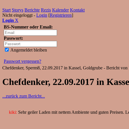
Start
Storys
Berichte
Rezis
Kalender
Kontakt
Nicht eingeloggt -
Login
[
Registrieren
]
Login
X
BS-Nummer oder Email:
Passwort:
Angemeldet bleiben
Passwort vergessen?
Chefdenker, Sperm8, 22.09.2017 in Kassel, Goldgrube - Bericht von
Chefdenker, 22.09.2017 in Kasse
...zurück zum Bericht...
kiki:
Sehr geiler Laden mit nettem Ambiente und guten Preisen. Le