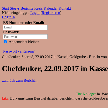
Start
Storys
Berichte
Rezis
Kalender
Kontakt
Nicht eingeloggt -
Login
[
Registrieren
]
Login
X
BS-Nummer oder Email:
Passwort:
Angemeldet bleiben
Passwort vergessen?
Chefdenker, Sperm8, 22.09.2017 in Kassel, Goldgrube - Bericht von
Chefdenker, 22.09.2017 in Kasse
...zurück zum Bericht...
The Kollege:
Ja. Was
kiki:
Du kannst zum Beispiel darüber berichten, dass die Goldgrube in 