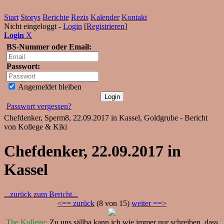
Start
Storys
Berichte
Rezis
Kalender
Kontakt
Nicht eingeloggt -
Login
[
Registrieren
]
Login
X
BS-Nummer oder Email:
Passwort:
Angemeldet bleiben
Passwort vergessen?
Chefdenker, Sperm8, 22.09.2017 in Kassel, Goldgrube - Bericht
von Kollege & Kiki
Chefdenker, 22.09.2017 in
Kassel
...zurück zum Bericht...
<== zurück
(8 von 15)
weiter ==>
The Kollege:
Zu uns sällba kann ich wie immer nur schreiben, dass