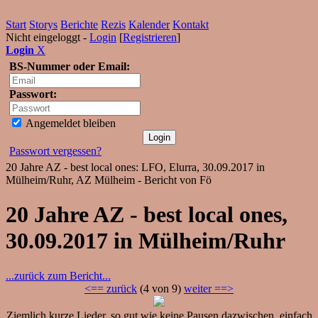
Start
Storys
Berichte
Rezis
Kalender
Kontakt
Nicht eingeloggt -
Login
[
Registrieren
]
Login
X
BS-Nummer oder Email:
Passwort:
Angemeldet bleiben
Passwort vergessen?
20 Jahre AZ - best local ones: LFO, Elurra, 30.09.2017 in
Mülheim/Ruhr, AZ Mülheim - Bericht von Fö
20 Jahre AZ - best local ones,
30.09.2017 in Mülheim/Ruhr
...zurück zum Bericht...
<== zurück
(4 von 9)
weiter ==>
Ziemlich kurze Lieder, so gut wie keine Pausen dazwischen, einfach