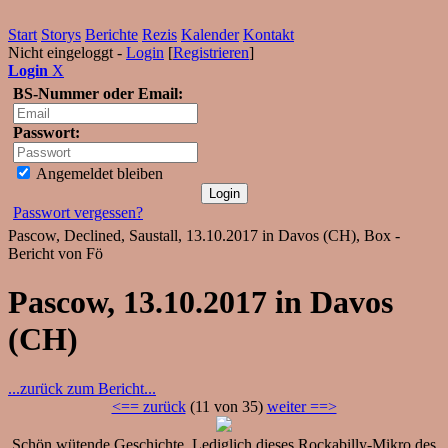
Start
Storys
Berichte
Rezis
Kalender
Kontakt
Nicht eingeloggt -
Login
[
Registrieren
]
Login
X
BS-Nummer oder Email:
Passwort:
Angemeldet bleiben
Passwort vergessen?
Pascow, Declined, Saustall, 13.10.2017 in Davos (CH), Box -
Bericht von Fö
Pascow, 13.10.2017 in Davos
(CH)
...zurück zum Bericht...
<== zurück
(11 von 35)
weiter ==>
Schön wütende Geschichte. Lediglich dieses Rockabilly-Mikro des