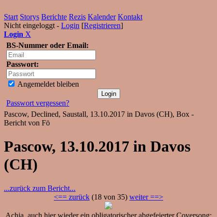
Start
Storys
Berichte
Rezis
Kalender
Kontakt
Nicht eingeloggt -
Login
[
Registrieren
]
Login
X
BS-Nummer oder Email:
Passwort:
Angemeldet bleiben
Passwort vergessen?
Pascow, Declined, Saustall, 13.10.2017 in Davos (CH), Box -
Bericht von Fö
Pascow, 13.10.2017 in Davos
(CH)
...zurück zum Bericht...
<== zurück
(18 von 35)
weiter ==>
Achja, auch hier wieder ein obligatorischer abgefeierter Coversong: