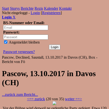
Start
Storys
Berichte
Rezis
Kalender
Kontakt
Nicht eingeloggt -
Login
[
Registrieren
]
Login
X
BS-Nummer oder Email:
Passwort:
Angemeldet bleiben
Passwort vergessen?
Pascow, Declined, Saustall, 13.10.2017 in Davos (CH), Box -
Bericht von Fö
Pascow, 13.10.2017 in Davos
(CH)
...zurück zum Bericht...
<== zurück
(20 von 35)
weiter ==>
Vor der Bühne wird derweil ne ordentliche Party gefeiert. Etwa 120