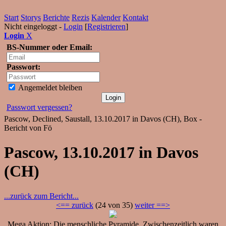
Start
Storys
Berichte
Rezis
Kalender
Kontakt
Nicht eingeloggt -
Login
[
Registrieren
]
Login
X
BS-Nummer oder Email:
Passwort:
Angemeldet bleiben
Passwort vergessen?
Pascow, Declined, Saustall, 13.10.2017 in Davos (CH), Box -
Bericht von Fö
Pascow, 13.10.2017 in Davos
(CH)
...zurück zum Bericht...
<== zurück
(24 von 35)
weiter ==>
Mega Aktion: Die menschliche Pyramide. Zwischenzeitlich waren