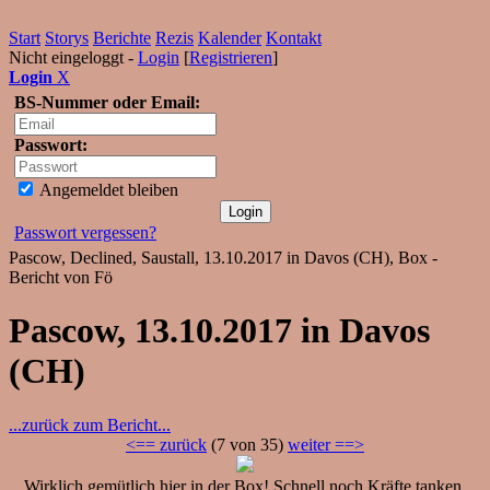
Start
Storys
Berichte
Rezis
Kalender
Kontakt
Nicht eingeloggt -
Login
[
Registrieren
]
Login
X
BS-Nummer oder Email:
Passwort:
Angemeldet bleiben
Passwort vergessen?
Pascow, Declined, Saustall, 13.10.2017 in Davos (CH), Box -
Bericht von Fö
Pascow, 13.10.2017 in Davos
(CH)
...zurück zum Bericht...
<== zurück
(7 von 35)
weiter ==>
Wirklich gemütlich hier in der Box! Schnell noch Kräfte tanken,