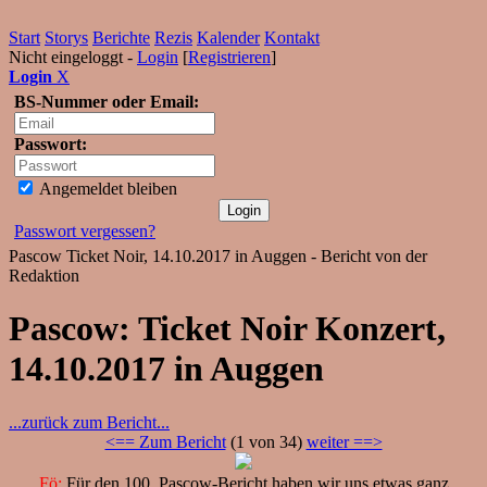
Start
Storys
Berichte
Rezis
Kalender
Kontakt
Nicht eingeloggt -
Login
[
Registrieren
]
Login
X
BS-Nummer oder Email:
Passwort:
Angemeldet bleiben
Passwort vergessen?
Pascow Ticket Noir, 14.10.2017 in Auggen - Bericht von der
Redaktion
Pascow: Ticket Noir Konzert,
14.10.2017 in Auggen
...zurück zum Bericht...
<== Zum Bericht
(1 von 34)
weiter ==>
Fö:
Für den 100. Pascow-Bericht haben wir uns etwas ganz