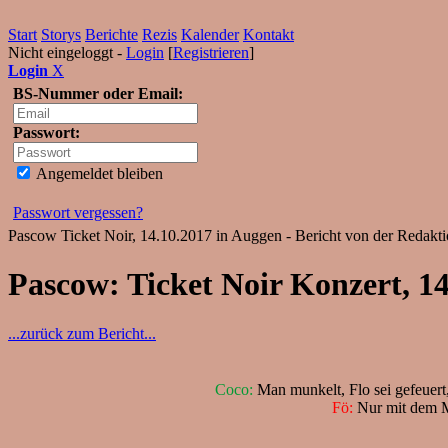
Start
Storys
Berichte
Rezis
Kalender
Kontakt
Nicht eingeloggt -
Login
[
Registrieren
]
Login
X
BS-Nummer oder Email:
Passwort:
Angemeldet bleiben
Passwort vergessen?
Pascow Ticket Noir, 14.10.2017 in Auggen - Bericht von der Redakt
Pascow: Ticket Noir Konzert, 1
...zurück zum Bericht...
Coco:
Man munkelt, Flo sei gefeuer
Fö:
Nur mit dem M