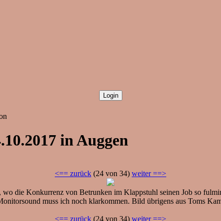
ion
4.10.2017 in Auggen
<== zurück
(24 von 34)
weiter ==>
t, wo die Konkurrenz von Betrunken im Klappstuhl seinen Job so fulm
onitorsound muss ich noch klarkommen. Bild übrigens aus Toms Kame
<== zurück
(24 von 34)
weiter ==>