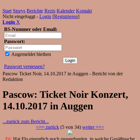
Start
Storys
Berichte
Rezis
Kalender
Kontakt
Nicht eingeloggt -
Login
[
Registrieren
]
Login
X
BS-Nummer oder Email:
Passwort:
Angemeldet bleiben
Passwort vergessen?
Pascow Ticket Noir, 14.10.2017 in Auggen - Bericht von der
Redaktion
Pascow: Ticket Noir Konzert,
14.10.2017 in Auggen
...zurück zum Bericht...
<== zurück
(5 von 34)
weiter ==>
Fö:
Hat Flo eigentlich noch rausgefunden, in welche Gesäßtasche