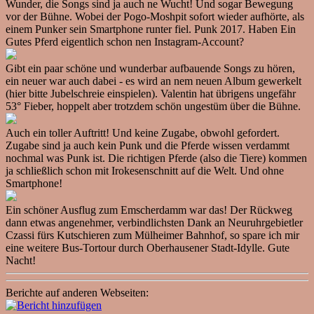
Wunder, die Songs sind ja auch ne Wucht! Und sogar Bewegung
vor der Bühne. Wobei der Pogo-Moshpit sofort wieder aufhörte, als
einem Punker sein Smartphone runter fiel. Punk 2017. Haben Ein
Gutes Pferd eigentlich schon nen Instagram-Account?
Gibt ein paar schöne und wunderbar aufbauende Songs zu hören,
ein neuer war auch dabei - es wird an nem neuen Album gewerkelt
(hier bitte Jubelschreie einspielen). Valentin hat übrigens ungefähr
53° Fieber, hoppelt aber trotzdem schön ungestüm über die Bühne.
Auch ein toller Auftritt! Und keine Zugabe, obwohl gefordert.
Zugabe sind ja auch kein Punk und die Pferde wissen verdammt
nochmal was Punk ist. Die richtigen Pferde (also die Tiere) kommen
ja schließlich schon mit Irokesenschnitt auf die Welt. Und ohne
Smartphone!
Ein schöner Ausflug zum Emscherdamm war das! Der Rückweg
dann etwas angenehmer, verbindlichsten Dank an Neuruhrgebietler
Czassi fürs Kutschieren zum Mülheimer Bahnhof, so spare ich mir
eine weitere Bus-Tortour durch Oberhausener Stadt-Idylle. Gute
Nacht!
Berichte auf anderen Webseiten: