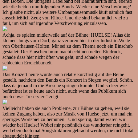
den Boxen. Die übrigens Labelband bei Bakraufarfita sind, ebenso
wie die beiden nun folgenden Bands. Wieder eine Verschwörung?
Ich glaube nicht, als weitere Umbaupausenmusik läuft nämlich fast
ausschließlich Zeug von Rilrec. Und die sind bekanntlich viel zu
faul, um sich auf irgendne Verschwörung einzulassen.
Achja, es spielen mittlerweile auf der Bühne: HUELSE! Alias die
kleinen Jungs vom Dorf, ganz verloren hier in der Industrie-Weite
von Oberhausen-Holten. Mir sei zu dem Thema noch ein Einschub
gestattet: Der Emscherdamm macht echt nen netten Eindruck,
schade dass hier nicht öfter was geht, und schade wegen der
schlechten Erreichbarkeit.
Das Konzert heute wurde auch relativ kurzfristig auf die Beine
gestellt, nachdem den Bands ein Konzert in Siegen wegfiel. Schön,
dass da jemand in die Bresche springen konnte. Und so leer wie
befürchtet ist es heute auch nicht, auch wenn das Publikum sich
noch etwas "reserviert" zeigt.
Vielleicht haben sie auch Probleme, zur Bühne zu gehen, weil sie
keinen Zugang haben, also zur Musik von Huelse jetzt, um mal ein
sperriges Wortspiel zu bemühen. Und sperrig, damit wären wir
wieder bei Huelse! Wobei mir persönlich das wunderbar reingeht,
weil eben doch mal Songstrukturen gebracht werden, die nicht total
abgenudelt klingen.