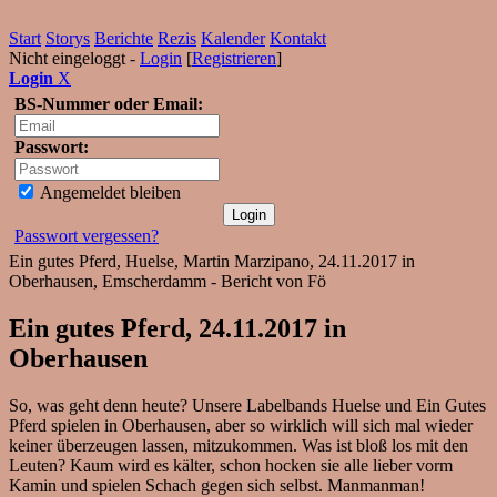
Start
Storys
Berichte
Rezis
Kalender
Kontakt
Nicht eingeloggt -
Login
[
Registrieren
]
Login
X
BS-Nummer oder Email:
Passwort:
Angemeldet bleiben
Passwort vergessen?
Ein gutes Pferd, Huelse, Martin Marzipano, 24.11.2017 in
Oberhausen, Emscherdamm - Bericht von Fö
Ein gutes Pferd, 24.11.2017 in
Oberhausen
So, was geht denn heute? Unsere Labelbands Huelse und Ein Gutes
Pferd spielen in Oberhausen, aber so wirklich will sich mal wieder
keiner überzeugen lassen, mitzukommen. Was ist bloß los mit den
Leuten? Kaum wird es kälter, schon hocken sie alle lieber vorm
Kamin und spielen Schach gegen sich selbst. Manmanman!