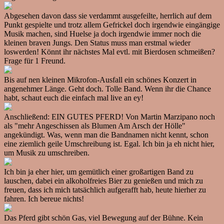
Abgesehen davon dass sie verdammt ausgefeilte, herrlich auf dem
Punkt gespielte und trotz allem Gefrickel doch irgendwie eingängige
Musik machen, sind Huelse ja doch irgendwie immer noch die
kleinen braven Jungs. Den Status muss man erstmal wieder
loswerden! Könnt ihr nächstes Mal evtl. mit Bierdosen schmeißen?
Frage für 1 Freund.
Bis auf nen kleinen Mikrofon-Ausfall ein schönes Konzert in
angenehmer Länge. Geht doch. Tolle Band. Wenn ihr die Chance
habt, schaut euch die einfach mal live an ey!
Anschließend: EIN GUTES PFERD! Von Martin Marzipano noch
als "mehr Angeschissen als Blumen Am Arsch der Hölle"
angekündigt. Was, wenn man die Bandnamen nicht kennt, schon
eine ziemlich geile Umschreibung ist. Egal. Ich bin ja eh nicht hier,
um Musik zu umschreiben.
Ich bin ja eher hier, um gemütlich einer großartigen Band zu
lauschen, dabei ein alkoholfreies Bier zu genießen und mich zu
freuen, dass ich mich tatsächlich aufgerafft hab, heute hierher zu
fahren. Ich bereue nichts!
Das Pferd gibt schön Gas, viel Bewegung auf der Bühne. Kein