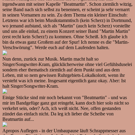
irgendwann mit seiner Kapelle "Beatmartin". Schon ziemlich witzig,
seine Band nach sich selbst zu benennen, er scheint ja sehr vernarrt
in seinen Vornamen zu sein. Zu dem Thema ein kleiner Einschub:
Letztens war ich beim Musikstammtisch (kein Scherz) in Dortmund,
wo jemand aufstand, sich als "Martin" (auch kein Scherz) vorstellte
und uns alle einlud, zu einem Konzert seiner Band "Martin Martin"
(erst recht kein Scherz!) zu kommen. Ohne Scheiß. Ich glaube ich
bin da etwas ganz Großem auf der Spur! Ich nenne es die "Martin-
Verschwörung". Werde euch auf dem Laufenden halten.
Nun denn, zurück zur Musik. Martin macht halt so
Singer/Songwriter-Kram, glücklicherweise ohne viel Gefühlsduselei
sondern eher thematisch ziemlich auf dem Punkt und aus dem
Leben, mit so nem gewissen Ruhrgebiets-Lokalkolorit, wenn ihr
versteht was ich meine. Insgesamt eigentlich ganz okay. Aber: Ist
halt Singer/Songwriter-Kram.
Einige Stücke sind mir noch bekannt von "Beatmartin" - und was
mir im Bandgefüge ganz gut reingeht, kann doch hier solo nicht so
verkehrt sein, oder? Ach, ich weiß nicht. Nee, offen gestanden
zündet das einfach nicht. Da leg ich lieber die Scheibe von
Beatmartin auf...
Apropos Auflegen - in der Umbaupause läuft Schrappmesser aus