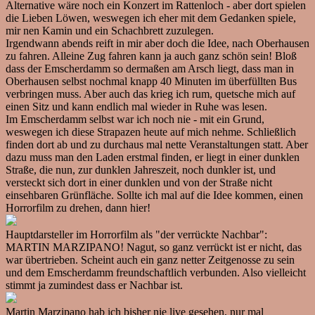
Alternative wäre noch ein Konzert im Rattenloch - aber dort spielen
die Lieben Löwen, weswegen ich eher mit dem Gedanken spiele,
mir nen Kamin und ein Schachbrett zuzulegen.
Irgendwann abends reift in mir aber doch die Idee, nach Oberhausen
zu fahren. Alleine Zug fahren kann ja auch ganz schön sein! Bloß
dass der Emscherdamm so dermaßen am Arsch liegt, dass man in
Oberhausen selbst nochmal knapp 40 Minuten im überfüllten Bus
verbringen muss. Aber auch das krieg ich rum, quetsche mich auf
einen Sitz und kann endlich mal wieder in Ruhe was lesen.
Im Emscherdamm selbst war ich noch nie - mit ein Grund,
weswegen ich diese Strapazen heute auf mich nehme. Schließlich
finden dort ab und zu durchaus mal nette Veranstaltungen statt. Aber
dazu muss man den Laden erstmal finden, er liegt in einer dunklen
Straße, die nun, zur dunklen Jahreszeit, noch dunkler ist, und
versteckt sich dort in einer dunklen und von der Straße nicht
einsehbaren Grünfläche. Sollte ich mal auf die Idee kommen, einen
Horrorfilm zu drehen, dann hier!
Hauptdarsteller im Horrorfilm als "der verrückte Nachbar":
MARTIN MARZIPANO! Nagut, so ganz verrückt ist er nicht, das
war übertrieben. Scheint auch ein ganz netter Zeitgenosse zu sein
und dem Emscherdamm freundschaftlich verbunden. Also vielleicht
stimmt ja zumindest dass er Nachbar ist.
Martin Marzipano hab ich bisher nie live gesehen, nur mal