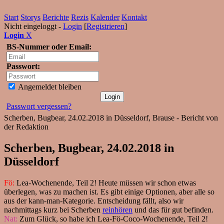
Start
Storys
Berichte
Rezis
Kalender
Kontakt
Nicht eingeloggt -
Login
[
Registrieren
]
Login
X
BS-Nummer oder Email:
Passwort:
Angemeldet bleiben
Passwort vergessen?
Scherben, Bugbear, 24.02.2018 in Düsseldorf, Brause - Bericht von
der Redaktion
Scherben, Bugbear, 24.02.2018 in
Düsseldorf
Fö:
Lea-Wochenende, Teil 2! Heute müssen wir schon etwas
überlegen, was zu machen ist. Es gibt einige Optionen, aber alle so
aus der kann-man-Kategorie. Entscheidung fällt, also wir
nachmittags kurz bei Scherben
reinhören
und das für gut befinden.
Nat:
Zum Glück, so habe ich Lea-Fö-Coco-Wochenende, Teil 2!