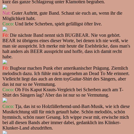
kurz das ganze Schlagzeug unter Klamotten begraben.
Nat:
Guter Auftritt, gute Band. Schaut sie euch an, wenn ihr die
Möglichkeit habt.
Coco:
Und liebe Scherben, spielt gefälligst öfter live.
Fö:
Die nächste Band nennt sich BUGBEAR. Nie von gehört.
BEAR ist übrigens eines dieser Worte, bei denen ich nie weiß, wie
man sie ausspricht. Ich merke mir heute die Eselsbrücke, dass man's
halt anders als BEER ausspricht und hoffe, dass ich damit recht
habe.
Fö:
Bugbear machen Punk eher amerikanischer Prägung. Ziemlich
melodisch dazu. Ich fühle mich angenehm an Dead To Me erinnert.
Vielleicht liegt das auch an dem toyGuitar-Shirt des Sängers, aber
das ist nur so ne Vermutung.
Coco:
Ob Fös Kaput Krauts-Vergleich bei Scherben auch am T-
Shirt des Sängers lag? Aber das ist nur so ne Vermutung.
Coco:
Tja, das ist so Holzfällerhemd-und-Bart-Musik, wie ich diese
Musikrichtung still für mich getauft habe. Schön melodiös, schön
hymnisch, schön rauer Gesang. Ich wippe zwar mit, erwische mich
bei all diesen Bands aber immer dabei, gedanklich ins Klinker-
Klunker-Land abzudriften.