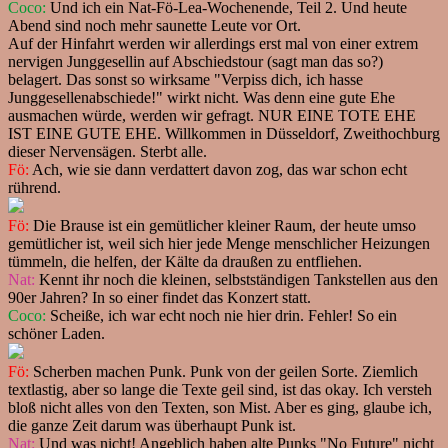
Coco:
Und ich ein Nat-Fö-Lea-Wochenende, Teil 2. Und heute
Abend sind noch mehr saunette Leute vor Ort.
Auf der Hinfahrt werden wir allerdings erst mal von einer extrem
nervigen Junggesellin auf Abschiedstour (sagt man das so?)
belagert. Das sonst so wirksame "Verpiss dich, ich hasse
Junggesellenabschiede!" wirkt nicht. Was denn eine gute Ehe
ausmachen würde, werden wir gefragt. NUR EINE TOTE EHE
IST EINE GUTE EHE. Willkommen in Düsseldorf, Zweithochburg
dieser Nervensägen. Sterbt alle.
Fö:
Ach, wie sie dann verdattert davon zog, das war schon echt
rührend.
Fö:
Die Brause ist ein gemütlicher kleiner Raum, der heute umso
gemütlicher ist, weil sich hier jede Menge menschlicher Heizungen
tümmeln, die helfen, der Kälte da draußen zu entfliehen.
Nat:
Kennt ihr noch die kleinen, selbstständigen Tankstellen aus den
90er Jahren? In so einer findet das Konzert statt.
Coco:
Scheiße, ich war echt noch nie hier drin. Fehler! So ein
schöner Laden.
Fö:
Scherben machen Punk. Punk von der geilen Sorte. Ziemlich
textlastig, aber so lange die Texte geil sind, ist das okay. Ich versteh
bloß nicht alles von den Texten, son Mist. Aber es ging, glaube ich,
die ganze Zeit darum was überhaupt Punk ist.
Nat:
Und was nicht! Angeblich haben alte Punks "No Future" nicht