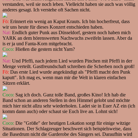
verstanden, weil sie noch leben. Vielleicht haben sie auch was völlig
anderes gesagt. Ich verstehe oft Sachen nicht.
Fö:
Erinnert ein wenig an Kaput Krauts. Ich bin hocherfreut, dass
wir uns heute für dieses Konzert entschieden haben.
Nat:
Endlich guter Punk aus Düsseldorf, gestern noch haben mich
YARK an dem hörenswerten Nachwuchs zweifeln lassen. Aber da
is er ja und Fanta-Korn mitgebracht.
Coco:
Hießen die gestern nicht Yarn?
Nat:
Und Pfeffi, nach jedem Lied wurden Pinchen mit Pfeffi in der
Menge verteilt. Gastfreundschaft schreiben die Scherben noch groß!
Fö:
Das erste Lied wurde angekündigt als "Pfeffi macht den Punk
kaputt". Ich mag es, wenn man mir die Welt in klaren einfachen
Sätzen erklärt.
Coco:
Sag ich doch. Ganz tolle Band, großes Kino! Ich hab die
Band schon an anderen Stellen in den Himmel gelobt und möchte
mich hier nicht allzu sehr wiederholen. Ladet sie in Euer AZ ein (ich
komm dann auch) oder schaut sie Euch live an. Lohnt sich!
Coco:
Die "Größe" der heutigen Lokation sorgt für einige witzige
Situationen. Der Schlagzeuger beschwert sich beispielsweise, dass
die Basedrum nicht die Garderobe des Sängers sei. Daraufhin wird