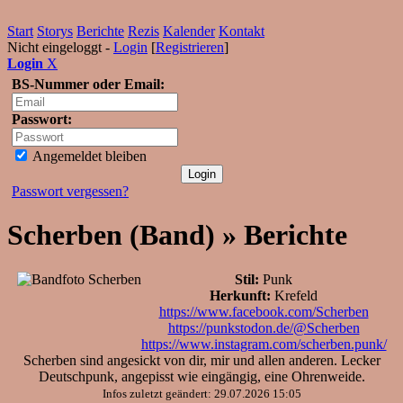
Start
Storys
Berichte
Rezis
Kalender
Kontakt
Nicht eingeloggt -
Login
[
Registrieren
]
Login
X
BS-Nummer oder Email:
Passwort:
Angemeldet bleiben
Passwort vergessen?
Scherben (Band) » Berichte
Stil:
Punk
Herkunft:
Krefeld
https://www.facebook.com/Scherben
https://punkstodon.de/@Scherben
https://www.instagram.com/scherben.punk/
Scherben sind angesickt von dir, mir und allen anderen. Lecker
Deutschpunk, angepisst wie eingängig, eine Ohrenweide.
Infos zuletzt geändert: 29.07.2026 15:05