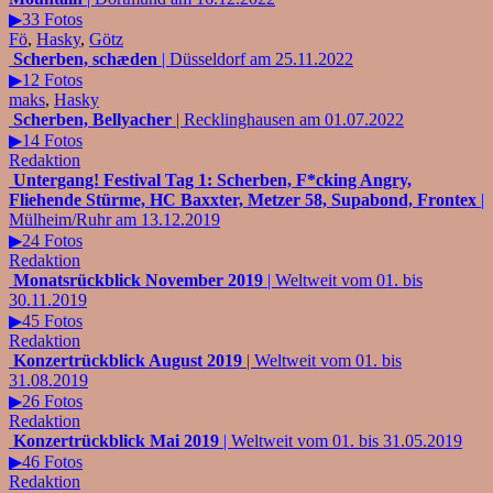
▶33 Fotos
Fö
,
Hasky
,
Götz
Scherben, schæden
| Düsseldorf am 25.11.2022
▶12 Fotos
maks
,
Hasky
Scherben, Bellyacher
| Recklinghausen am 01.07.2022
▶14 Fotos
Redaktion
Untergang! Festival Tag 1: Scherben, F*cking Angry,
Fliehende Stürme, HC Baxxter, Metzer 58, Supabond, Frontex
|
Mülheim/Ruhr am 13.12.2019
▶24 Fotos
Redaktion
Monatsrückblick November 2019
| Weltweit vom 01. bis
30.11.2019
▶45 Fotos
Redaktion
Konzertrückblick August 2019
| Weltweit vom 01. bis
31.08.2019
▶26 Fotos
Redaktion
Konzertrückblick Mai 2019
| Weltweit vom 01. bis 31.05.2019
▶46 Fotos
Redaktion