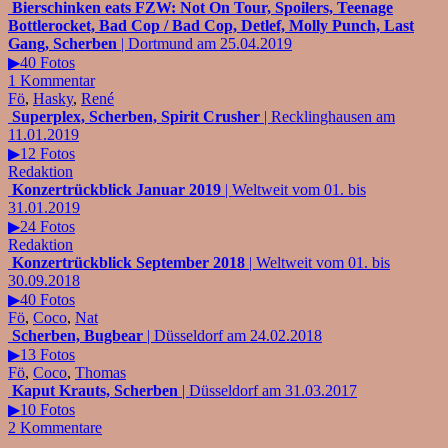
Bierschinken eats FZW: Not On Tour, Spoilers, Teenage
Bottlerocket, Bad Cop / Bad Cop, Detlef, Molly Punch, Last
Gang, Scherben
| Dortmund am 25.04.2019
▶40 Fotos
1 Kommentar
Fö
,
Hasky
,
René
Superplex, Scherben, Spirit Crusher
| Recklinghausen am
11.01.2019
▶12 Fotos
Redaktion
Konzertrückblick Januar 2019
| Weltweit vom 01. bis
31.01.2019
▶24 Fotos
Redaktion
Konzertrückblick September 2018
| Weltweit vom 01. bis
30.09.2018
▶40 Fotos
Fö
,
Coco
,
Nat
Scherben, Bugbear
| Düsseldorf am 24.02.2018
▶13 Fotos
Fö
,
Coco
,
Thomas
Kaput Krauts, Scherben
| Düsseldorf am 31.03.2017
▶10 Fotos
2 Kommentare