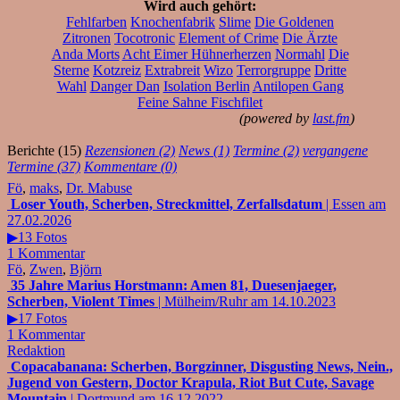
Wird auch gehört:
Fehlfarben
Knochenfabrik
Slime
Die Goldenen
Zitronen
Tocotronic
Element of Crime
Die Ärzte
Anda Morts
Acht Eimer Hühnerherzen
Normahl
Die
Sterne
Kotzreiz
Extrabreit
Wizo
Terrorgruppe
Dritte
Wahl
Danger Dan
Isolation Berlin
Antilopen Gang
Feine Sahne Fischfilet
(powered by
last.fm
)
Berichte (15)
Rezensionen (2)
News (1)
Termine (2)
vergangene
Termine (37)
Kommentare (0)
Fö
,
maks
,
Dr. Mabuse
Loser Youth, Scherben, Streckmittel, Zerfallsdatum
| Essen am
27.02.2026
▶13 Fotos
1 Kommentar
Fö
,
Zwen
,
Björn
35 Jahre Marius Horstmann: Amen 81, Duesenjaeger,
Scherben, Violent Times
| Mülheim/Ruhr am 14.10.2023
▶17 Fotos
1 Kommentar
Redaktion
Copacabanana: Scherben, Borgzinner, Disgusting News, Nein.,
Jugend von Gestern, Doctor Krapula, Riot But Cute, Savage
Mountain
| Dortmund am 16.12.2022