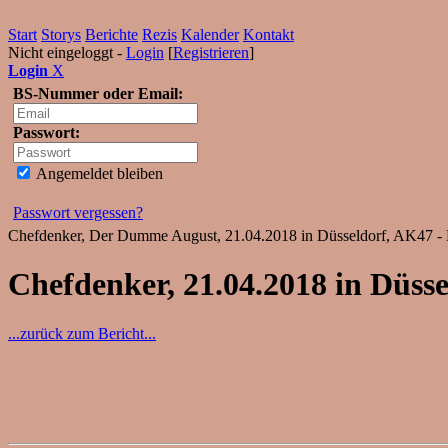
Start
Storys
Berichte
Rezis
Kalender
Kontakt
Nicht eingeloggt -
Login
[
Registrieren
]
Login
X
BS-Nummer oder Email:
Passwort:
Angemeldet bleiben
Passwort vergessen?
Chefdenker, Der Dumme August, 21.04.2018 in Düsseldorf, AK47 - 
Chefdenker, 21.04.2018 in Düsse
...zurück zum Bericht...