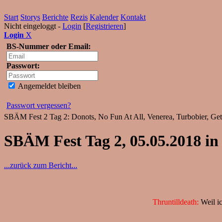
Start
Storys
Berichte
Rezis
Kalender
Kontakt
Nicht eingeloggt -
Login
[
Registrieren
]
Login
X
BS-Nummer oder Email:
Passwort:
Angemeldet bleiben
Passwort vergessen?
SBÄM Fest 2 Tag 2: Donots, No Fun At All, Venerea, Turbobier, Get 
SBÄM Fest Tag 2, 05.05.2018 in
...zurück zum Bericht...
Thruntilldeath:
Weil ic