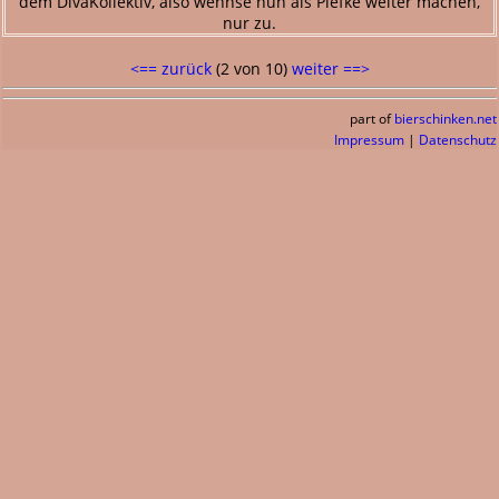
dem DivaKollektiv, also wennse nun als Piefke weiter machen,
nur zu.
<== zurück
(2 von 10)
weiter ==>
part of
bierschinken.net
Impressum
|
Datenschutz