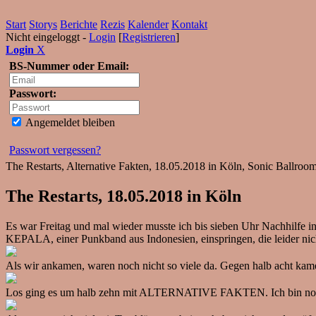
Start
Storys
Berichte
Rezis
Kalender
Kontakt
Nicht eingeloggt -
Login
[
Registrieren
]
Login
X
BS-Nummer oder Email:
Passwort:
Angemeldet bleiben
Passwort vergessen?
The Restarts, Alternative Fakten, 18.05.2018 in Köln, Sonic Ballroo
The Restarts, 18.05.2018 in Köln
Es war Freitag und mal wieder musste ich bis sieben Uhr Nachhilfe 
KEPALA, einer Punkband aus Indonesien, einspringen, die leider nich
Als wir ankamen, waren noch nicht so viele da. Gegen halb acht ka
Los ging es um halb zehn mit ALTERNATIVE FAKTEN. Ich bin noch nic