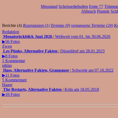
Missstand
Scheissediebullen
Ernte 77
Trümmer
Abbruch
Pisstole
Sch
Berichte (4)
Rezensionen (1)
Termine (0)
vergangene Termine (24)
Ko
Redaktion
Monatsrückblick Juni 2026
| Weltweit vom 01. bis 30.06.2026
▶56 Fotos
Zwen
Les Pünks, Alternative Fakten
| Düsseldorf am 28.01.2023
▶8 Fotos
1 Kommentar
niklas
Hass, Alternative Fakten, Graupause
| Schwerte am 07.10.2022
▶11 Fotos
5 Kommentare
Haase
The Restarts, Alternative Fakten
| Köln am 18.05.2018
▶10 Fotos