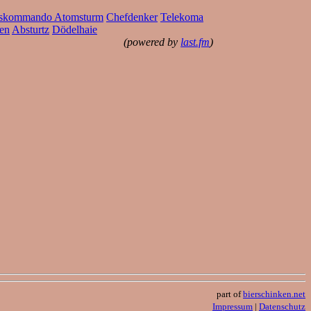
skommando Atomsturm
Chefdenker
Telekoma
en
Absturtz
Dödelhaie
(powered by
last.fm
)
part of
bierschinken.net
Impressum
|
Datenschutz