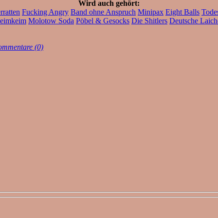
Wird auch gehört:
ratten
Fucking Angry
Band ohne Anspruch
Minipax
Eight Balls
Tode
leimkeim
Molotow Soda
Pöbel & Gesocks
Die Shitlers
Deutsche Laich
mmentare (0)