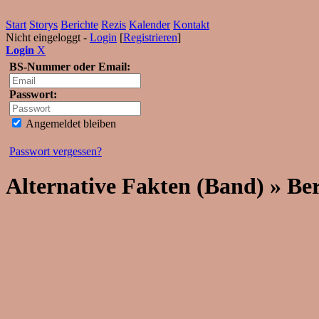
Start
Storys
Berichte
Rezis
Kalender
Kontakt
Nicht eingeloggt -
Login
[
Registrieren
]
Login
X
BS-Nummer oder Email:
Passwort:
Angemeldet bleiben
Passwort vergessen?
Alternative Fakten (Band) » Ber