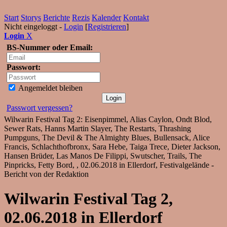
Start
Storys
Berichte
Rezis
Kalender
Kontakt
Nicht eingeloggt -
Login
[
Registrieren
]
Login
X
BS-Nummer oder Email:
Passwort:
Angemeldet bleiben
Passwort vergessen?
Wilwarin Festival Tag 2: Eisenpimmel, Alias Caylon, Ondt Blod,
Sewer Rats, Hanns Martin Slayer, The Restarts, Thrashing
Pumpguns, The Devil & The Almighty Blues, Bullensack, Alice
Francis, Schlachthofbronx, Sara Hebe, Taiga Trece, Dieter Jackson,
Hansen Brüder, Las Manos De Filippi, Swutscher, Trails, The
Pinpricks, Fetty Bord, , 02.06.2018 in Ellerdorf, Festivalgelände -
Bericht von der Redaktion
Wilwarin Festival Tag 2,
02.06.2018 in Ellerdorf