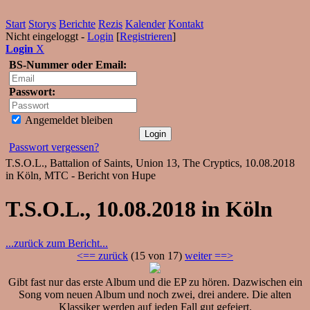
Start
Storys
Berichte
Rezis
Kalender
Kontakt
Nicht eingeloggt -
Login
[
Registrieren
]
Login
X
BS-Nummer oder Email:
Passwort:
Angemeldet bleiben
Passwort vergessen?
T.S.O.L., Battalion of Saints, Union 13, The Cryptics, 10.08.2018
in Köln, MTC - Bericht von Hupe
T.S.O.L., 10.08.2018 in Köln
...zurück zum Bericht...
<== zurück
(15 von 17)
weiter ==>
Gibt fast nur das erste Album und die EP zu hören. Dazwischen ein
Song vom neuen Album und noch zwei, drei andere. Die alten
Klassiker werden auf jeden Fall gut gefeiert.