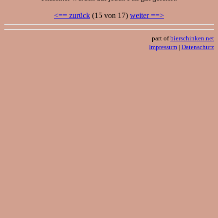
<== zurück
(15 von 17)
weiter ==>
part of
bierschinken.net
Impressum
|
Datenschutz