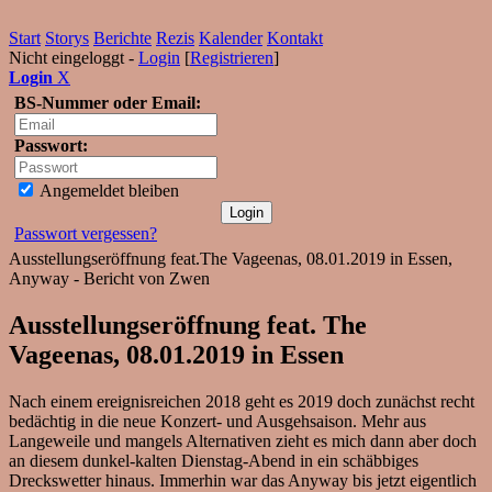
Start
Storys
Berichte
Rezis
Kalender
Kontakt
Nicht eingeloggt -
Login
[
Registrieren
]
Login
X
BS-Nummer oder Email:
Passwort:
Angemeldet bleiben
Passwort vergessen?
Ausstellungseröffnung feat.The Vageenas, 08.01.2019 in Essen,
Anyway - Bericht von Zwen
Ausstellungseröffnung feat. The
Vageenas, 08.01.2019 in Essen
Nach einem ereignisreichen 2018 geht es 2019 doch zunächst recht
bedächtig in die neue Konzert- und Ausgehsaison. Mehr aus
Langeweile und mangels Alternativen zieht es mich dann aber doch
an diesem dunkel-kalten Dienstag-Abend in ein schäbbiges
Dreckswetter hinaus. Immerhin war das Anyway bis jetzt eigentlich