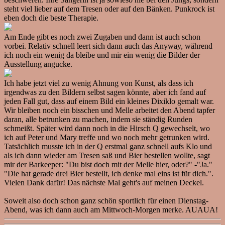
steht viel lieber auf dem Tresen oder auf den Bänken. Punkrock ist
eben doch die beste Therapie.
Am Ende gibt es noch zwei Zugaben und dann ist auch schon
vorbei. Relativ schnell leert sich dann auch das Anyway, während
ich noch ein wenig da bleibe und mir ein wenig die Bilder der
Ausstellung angucke.
Ich habe jetzt viel zu wenig Ahnung von Kunst, als dass ich
irgendwas zu den Bildern selbst sagen könnte, aber ich fand auf
jeden Fall gut, dass auf einem Bild ein kleines Dixiklo gemalt war.
Wir bleiben noch ein bisschen und Melle arbeitet den Abend tapfer
daran, alle betrunken zu machen, indem sie ständig Runden
schmeißt. Später wird dann noch in die Hirsch Q gewechselt, wo
ich auf Peter und Mary treffe und wo noch mehr getrunken wird.
Tatsächlich musste ich in der Q erstmal ganz schnell aufs Klo und
als ich dann wieder am Tresen saß und Bier bestellen wollte, sagt
mir der Barkeeper: "Du bist doch mit der Melle hier, oder?" -"Ja."
"Die hat gerade drei Bier bestellt, ich denke mal eins ist für dich.".
Vielen Dank dafür! Das nächste Mal geht's auf meinen Deckel.
Soweit also doch schon ganz schön sportlich für einen Dienstag-
Abend, was ich dann auch am Mittwoch-Morgen merke. AUAUA!