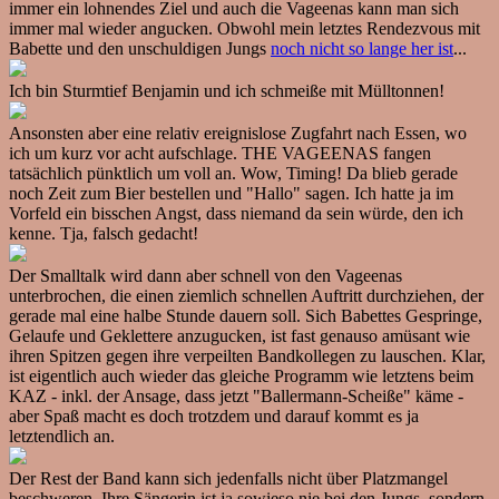
immer ein lohnendes Ziel und auch die Vageenas kann man sich
immer mal wieder angucken. Obwohl mein letztes Rendezvous mit
Babette und den unschuldigen Jungs
noch nicht so lange her ist
...
Ich bin Sturmtief Benjamin und ich schmeiße mit Mülltonnen!
Ansonsten aber eine relativ ereignislose Zugfahrt nach Essen, wo
ich um kurz vor acht aufschlage. THE VAGEENAS fangen
tatsächlich pünktlich um voll an. Wow, Timing! Da blieb gerade
noch Zeit zum Bier bestellen und "Hallo" sagen. Ich hatte ja im
Vorfeld ein bisschen Angst, dass niemand da sein würde, den ich
kenne. Tja, falsch gedacht!
Der Smalltalk wird dann aber schnell von den Vageenas
unterbrochen, die einen ziemlich schnellen Auftritt durchziehen, der
gerade mal eine halbe Stunde dauern soll. Sich Babettes Gespringe,
Gelaufe und Geklettere anzugucken, ist fast genauso amüsant wie
ihren Spitzen gegen ihre verpeilten Bandkollegen zu lauschen. Klar,
ist eigentlich auch wieder das gleiche Programm wie letztens beim
KAZ - inkl. der Ansage, dass jetzt "Ballermann-Scheiße" käme -
aber Spaß macht es doch trotzdem und darauf kommt es ja
letztendlich an.
Der Rest der Band kann sich jedenfalls nicht über Platzmangel
beschweren. Ihre Sängerin ist ja sowieso nie bei den Jungs, sondern