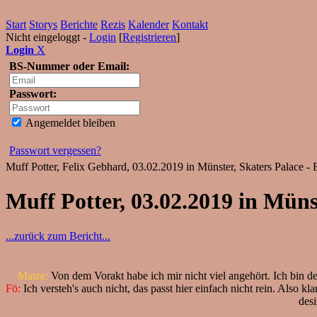
Start
Storys
Berichte
Rezis
Kalender
Kontakt
Nicht eingeloggt -
Login
[
Registrieren
]
Login
X
BS-Nummer oder Email:
Passwort:
Angemeldet bleiben
Passwort vergessen?
Muff Potter, Felix Gebhard, 03.02.2019 in Münster, Skaters Palace - 
Muff Potter, 03.02.2019 in Müns
...zurück zum Bericht...
Matze:
Von dem Vorakt habe ich mir nicht viel angehört. Ich bin d
Fö:
Ich versteh's auch nicht, das passt hier einfach nicht rein. Also 
desi