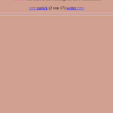
<== zurück
(2 von 17)
weiter ==>