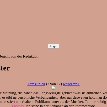
Bericht von der Redaktion
ter
<== zurück
(2 von 17)
weiter ==>
er Meinung, die haben das Langweiligste gebucht was sie auftreiben ko
klar, es gibt ne persönliche Verbundenheit, aber nur deswegen holt man
nteressiert unterhaltene Publikum lauter als der Musiker. Tat mir richtig 
Thomas:
Ich stehe in der Schlange an der Pommesbude.