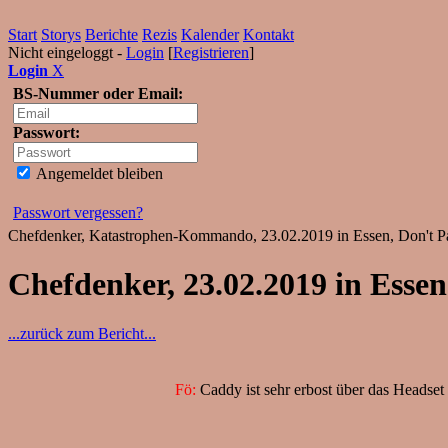
Start
Storys
Berichte
Rezis
Kalender
Kontakt
Nicht eingeloggt -
Login
[
Registrieren
]
Login
X
BS-Nummer oder Email:
Passwort:
Angemeldet bleiben
Passwort vergessen?
Chefdenker, Katastrophen-Kommando, 23.02.2019 in Essen, Don't P
Chefdenker, 23.02.2019 in Essen
...zurück zum Bericht...
Fö:
Caddy ist sehr erbost über das Headset 