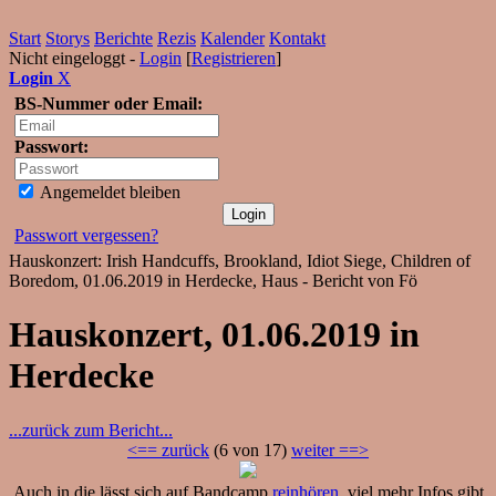
Start
Storys
Berichte
Rezis
Kalender
Kontakt
Nicht eingeloggt -
Login
[
Registrieren
]
Login
X
BS-Nummer oder Email:
Passwort:
Angemeldet bleiben
Passwort vergessen?
Hauskonzert: Irish Handcuffs, Brookland, Idiot Siege, Children of
Boredom, 01.06.2019 in Herdecke, Haus - Bericht von Fö
Hauskonzert, 01.06.2019 in
Herdecke
...zurück zum Bericht...
<== zurück
(6 von 17)
weiter ==>
Auch in die lässt sich auf Bandcamp
reinhören
, viel mehr Infos gibt