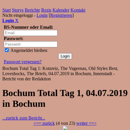
Start
Storys
Berichte
Rezis
Kalender
Kontakt
Nicht eingeloggt -
Login
[
Registrieren
]
Login
X
BS-Nummer oder Email:
Passwort:
Angemeldet bleiben
Passwort vergessen?
Bochum Total Tag 1: Kotzreiz, The Vageenas, Old Styles Best,
Loveshocks, The Briefs, 04.07.2019 in Bochum, Innenstadt -
Bericht von der Redaktion
Bochum Total Tag 1, 04.07.2019
in Bochum
...zurück zum Bericht...
<== zurück
(4 von 23)
weiter ==>