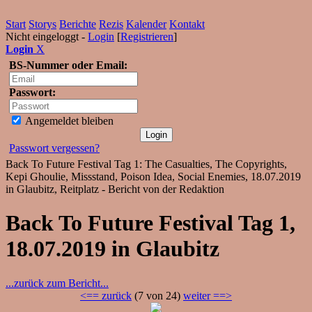
Start
Storys
Berichte
Rezis
Kalender
Kontakt
Nicht eingeloggt -
Login
[
Registrieren
]
Login
X
BS-Nummer oder Email:
Passwort:
Angemeldet bleiben
Passwort vergessen?
Back To Future Festival Tag 1: The Casualties, The Copyrights,
Kepi Ghoulie, Missstand, Poison Idea, Social Enemies, 18.07.2019
in Glaubitz, Reitplatz - Bericht von der Redaktion
Back To Future Festival Tag 1,
18.07.2019 in Glaubitz
...zurück zum Bericht...
<== zurück
(7 von 24)
weiter ==>