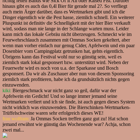
richtig fetten Bands wie Sick Of It All oder Raised Fist. Darüber
hinaus gibt es auch das 0,4l Bier für gerade mal 2?. So verfliegt
auch mein Ärger darüber, dass es Wertmarken gibt und ich die
Dinger eigentlich wie die Pest hasse, ziemlich schnell. Ein weiterer
Pluspunkt ist definitiv die Schnelligkeit mit der hier Bier verkauft
wird, sodass man nie lange in der Schlange warten muss. Leider
kann mich das lokale Gebräu nicht überzeugen. Schmeckt wie im
Feurwehrschlauch zusammen mit Ommas Socken gekeltert, aber
wenn man vorher einfach nur genug Cider, Apfelwein und ein paar
Dosenbier vom Campingplatz getrunken hat, gehts eigentlich.
Übrigens kann das Festival wohl nur so günstig sein, weil es
ziemlich stark lokal gesponsert bzw. unterstützt wird. Neben der
Feuerwehr wird es noch von u.a. der Sparkasse und Bosch
gesponsert. Da wir als Zuschauer aber nun von diesem Sponsoring
ziemlich stark profitieren, habe ich da grundsätzlich nichts gegen
einzuwenden.
kiki:
Biergeschmack war nicht ganz so geil, dafür war der
Apfelwein ein Gedicht! Und so lange immer jemand seine
Wertmarken verliert und ich sie finde, ist auch gegen dieses System
nicht wirklich was einzuwenden. Die Bierschinken-Wertmarken-
Trüffelschweine waren sehr erfolgreich dieses WE!
frau wolfram:
Ja Ommas Socken treffen ganz gut zu! Hat schon
jemand erwähnt wie günstig das Wochenende war? Achja, schon
zwei mal...