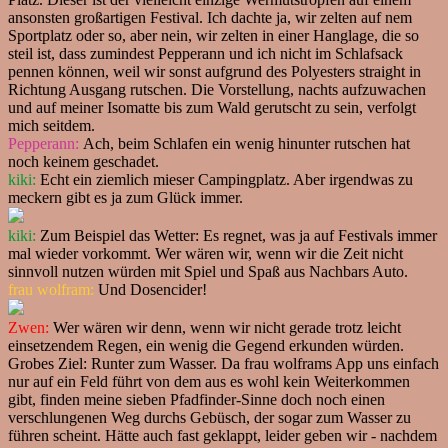
ansonsten großartigen Festival. Ich dachte ja, wir zelten auf nem
Sportplatz oder so, aber nein, wir zelten in einer Hanglage, die so
steil ist, dass zumindest Pepperann und ich nicht im Schlafsack
pennen können, weil wir sonst aufgrund des Polyesters straight in
Richtung Ausgang rutschen. Die Vorstellung, nachts aufzuwachen
und auf meiner Isomatte bis zum Wald gerutscht zu sein, verfolgt
mich seitdem.
Pepperann:
Ach, beim Schlafen ein wenig hinunter rutschen hat
noch keinem geschadet.
kiki:
Echt ein ziemlich mieser Campingplatz. Aber irgendwas zu
meckern gibt es ja zum Glück immer.
kiki:
Zum Beispiel das Wetter: Es regnet, was ja auf Festivals immer
mal wieder vorkommt. Wer wären wir, wenn wir die Zeit nicht
sinnvoll nutzen würden mit Spiel und Spaß aus Nachbars Auto.
frau wolfram:
Und Dosencider!
Zwen:
Wer wären wir denn, wenn wir nicht gerade trotz leicht
einsetzendem Regen, ein wenig die Gegend erkunden würden.
Grobes Ziel: Runter zum Wasser. Da frau wolframs App uns einfach
nur auf ein Feld führt von dem aus es wohl kein Weiterkommen
gibt, finden meine sieben Pfadfinder-Sinne doch noch einen
verschlungenen Weg durchs Gebüsch, der sogar zum Wasser zu
führen scheint. Hätte auch fast geklappt, leider geben wir - nachdem