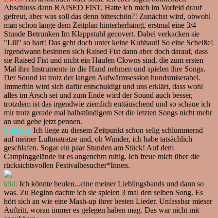
Abschluss dann RAISED FIST. Hatte ich mich im Vorfeld drauf
gefreut, aber was soll das denn bitteschön?! Zunächst wird, obwohl
man schon lange dem Zeitplan hinterherhängt, erstmal eine 3/4
Stunde Betrunken Im Klappstuhl gecovert. Dabei verkacken sie
"Lili" so hart! Das geht doch unter keine Kuhhaut! So eine Scheiße!
Irgendwann besinnen sich Raised Fist dann aber doch darauf, dass
sie Raised Fist und nicht ein Haufen Clowns sind, die zum ersten
Mal ihre Instrumente in die Hand nehmen und spielen ihre Songs.
Der Sound ist trotz der langen Aufwärmsession hundsmiserabel.
Immerhin wird sich dafür entschuldigt und uns erklärt, dass wohl
alles im Arsch sei und zum Ende wird der Sound auch besser,
trotzdem ist das irgendwie ziemlich enttäuschend und so schaue ich
mir trotz gerade mal halbstündigem Set die letzten Songs nicht mehr
an und gehe jetzt pennen.
Schlossi:
Ich liege zu diesem Zeitpunkt schon selig schlummernd
auf meiner Luftmatratze und, oh Wunder, ich habe tatsächlich
geschlafen. Sogar ein paar Stunden am Stück! Auf dem
Campinggelände ist es angenehm ruhig. Ich freue mich über die
rücksichtsvollen Festivalbesucher*Innen.
kiki:
Ich könnte heulen...eine meiner Lieblingsbands und dann so
was. Zu Beginn dachte ich sie spielen 3 mal den selben Song. Es
hört sich an wie eine Mash-up ihrer besten Lieder. Unfassbar mieser
Auftritt, woran immer es gelegen haben mag. Das war nicht mit