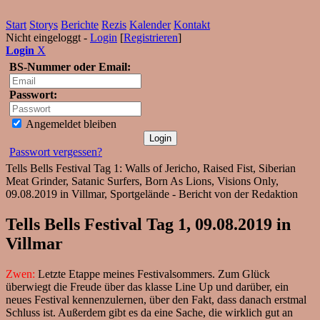
Start
Storys
Berichte
Rezis
Kalender
Kontakt
Nicht eingeloggt -
Login
[
Registrieren
]
Login
X
BS-Nummer oder Email:
Passwort:
Angemeldet bleiben
Passwort vergessen?
Tells Bells Festival Tag 1: Walls of Jericho, Raised Fist, Siberian
Meat Grinder, Satanic Surfers, Born As Lions, Visions Only,
09.08.2019 in Villmar, Sportgelände - Bericht von der Redaktion
Tells Bells Festival Tag 1, 09.08.2019 in
Villmar
Zwen:
Letzte Etappe meines Festivalsommers. Zum Glück
überwiegt die Freude über das klasse Line Up und darüber, ein
neues Festival kennenzulernen, über den Fakt, dass danach erstmal
Schluss ist. Außerdem gibt es da eine Sache, die wirklich gut an