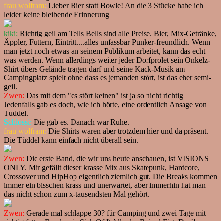
frau wolfram:
Lieber Bier statt Bowle! An die 3 Stücke habe ich
leider keine bleibende Erinnerung.
kiki:
Richtig geil am Tells Bells sind alle Preise. Bier, Mix-Getränke,
Äppler, Futtern, Eintritt....alles unfassbar Punker-freundlich. Wenn
man jetzt noch etwas an seinem Publikum arbeitet, kann das echt
was werden. Wenn allerdings weiter jeder Dorfprolet sein Onkelz-
Shirt übers Gelände tragen darf und seine Kack-Musik am
Campingplatz spielt ohne dass es jemanden stört, ist das eher semi-
geil.
Zwen:
Das mit dem "es stört keinen" ist ja so nicht richtig.
Jedenfalls gab es doch, wie ich hörte, eine ordentlich Ansage von
Tüddel.
Schlossi:
Die gab es. Danach war Ruhe.
frau wolfram:
Die Shirts waren aber trotzdem hier und da präsent.
Die Tüddel kann einfach nicht überall sein.
Zwen:
Die erste Band, die wir uns heute anschauen, ist VISIONS
ONLY. Mir gefällt dieser krasse Mix aus Skatepunk, Hardcore,
Crossover und HipHop eigentlich ziemlich gut. Die Breaks kommen
immer ein bisschen krass und unerwartet, aber immerhin hat man
das nicht schon zum x-tausendsten Mal gehört.
Zwen:
Gerade mal schlappe 30? für Camping und zwei Tage mit