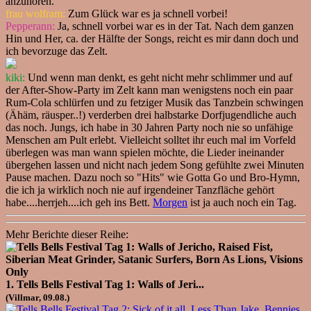
anzuhören.
frau wolfram:
Zum Glück war es ja schnell vorbei!
Pepperann:
Ja, schnell vorbei war es in der Tat. Nach dem ganzen
Hin und Her, ca. der Hälfte der Songs, reicht es mir dann doch und
ich bevorzuge das Zelt.
kiki:
Und wenn man denkt, es geht nicht mehr schlimmer und auf
der After-Show-Party im Zelt kann man wenigstens noch ein paar
Rum-Cola schlürfen und zu fetziger Musik das Tanzbein schwingen
(Ähäm, räusper..!) verderben drei halbstarke Dorfjugendliche auch
das noch. Jungs, ich habe in 30 Jahren Party noch nie so unfähige
Menschen am Pult erlebt. Vielleicht solltet ihr euch mal im Vorfeld
überlegen was man wann spielen möchte, die Lieder ineinander
übergehen lassen und nicht nach jedem Song gefühlte zwei Minuten
Pause machen. Dazu noch so "Hits" wie Gotta Go und Bro-Hymn,
die ich ja wirklich noch nie auf irgendeiner Tanzfläche gehört
habe....herrjeh....ich geh ins Bett.
Morgen
ist ja auch noch ein Tag.
Mehr Berichte dieser Reihe:
1. Tells Bells Festival Tag 1: Walls of Jeri...
(Villmar, 09.08.)