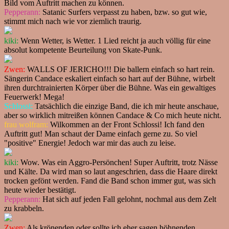
Bild vom Auftritt machen zu können.
Pepperann:
Satanic Surfers verpasst zu haben, bzw. so gut wie,
stimmt mich nach wie vor ziemlich traurig.
kiki:
Wenn Wetter, is Wetter. 1 Lied reicht ja auch völlig für eine
absolut kompetente Beurteilung von Skate-Punk.
Zwen:
WALLS OF JERICHO!!! Die ballern einfach so hart rein.
Sängerin Candace eskaliert einfach so hart auf der Bühne, wirbelt
ihren durchtrainierten Körper über die Bühne. Was ein gewaltiges
Feuerwerk! Mega!
Schlossi:
Tatsächlich die einzige Band, die ich mir heute anschaue,
aber so wirklich mitreißen können Candace & Co mich heute nicht.
frau wolfram:
Wilkommen an der Front Schlossi! Ich fand den
Auftritt gut! Man schaut der Dame einfach gerne zu. So viel
"positive" Energie! Jedoch war mir das auch zu leise.
kiki:
Wow. Was ein Aggro-Persönchen! Super Auftritt, trotz Nässe
und Kälte. Da wird man so laut angeschrien, dass die Haare direkt
trocken gefönt werden. Fand die Band schon immer gut, was sich
heute wieder bestätigt.
Pepperann:
Hat sich auf jeden Fall gelohnt, nochmal aus dem Zelt
zu krabbeln.
Zwen:
Als krönenden oder sollte ich eher sagen höhnenden