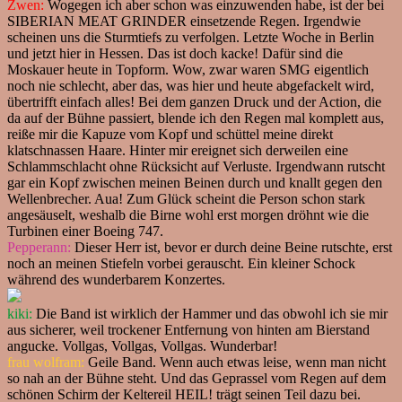
Zwen:
Wogegen ich aber schon was einzuwenden habe, ist der bei
SIBERIAN MEAT GRINDER einsetzende Regen. Irgendwie
scheinen uns die Sturmtiefs zu verfolgen. Letzte Woche in Berlin
und jetzt hier in Hessen. Das ist doch kacke! Dafür sind die
Moskauer heute in Topform. Wow, zwar waren SMG eigentlich
noch nie schlecht, aber das, was hier und heute abgefackelt wird,
übertrifft einfach alles! Bei dem ganzen Druck und der Action, die
da auf der Bühne passiert, blende ich den Regen mal komplett aus,
reiße mir die Kapuze vom Kopf und schüttel meine direkt
klatschnassen Haare. Hinter mir ereignet sich derweilen eine
Schlammschlacht ohne Rücksicht auf Verluste. Irgendwann rutscht
gar ein Kopf zwischen meinen Beinen durch und knallt gegen den
Wellenbrecher. Aua! Zum Glück scheint die Person schon stark
angesäuselt, weshalb die Birne wohl erst morgen dröhnt wie die
Turbinen einer Boeing 747.
Pepperann:
Dieser Herr ist, bevor er durch deine Beine rutschte, erst
noch an meinen Stiefeln vorbei gerauscht. Ein kleiner Schock
während des wunderbarem Konzertes.
kiki:
Die Band ist wirklich der Hammer und das obwohl ich sie mir
aus sicherer, weil trockener Entfernung von hinten am Bierstand
angucke. Vollgas, Vollgas, Vollgas. Wunderbar!
frau wolfram:
Geile Band. Wenn auch etwas leise, wenn man nicht
so nah an der Bühne steht. Und das Geprassel vom Regen auf dem
schönen Schirm der Keltereil HEIL! trägt seinen Teil dazu bei.