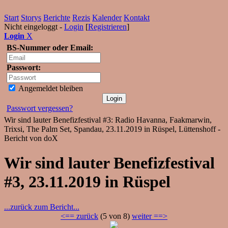
Start
Storys
Berichte
Rezis
Kalender
Kontakt
Nicht eingeloggt -
Login
[
Registrieren
]
Login
X
BS-Nummer oder Email:
Passwort:
Angemeldet bleiben
Passwort vergessen?
Wir sind lauter Benefizfestival #3: Radio Havanna, Faakmarwin,
Trixsi, The Palm Set, Spandau, 23.11.2019 in Rüspel, Lüttenshoff -
Bericht von doX
Wir sind lauter Benefizfestival
#3, 23.11.2019 in Rüspel
...zurück zum Bericht...
<== zurück
(5 von 8)
weiter ==>