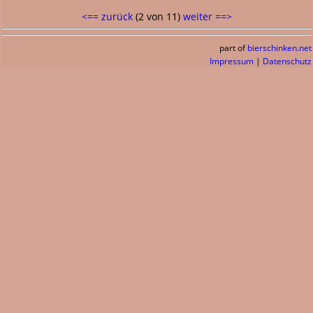
<== zurück
(2 von 11)
weiter ==>
part of
bierschinken.net
Impressum
|
Datenschutz