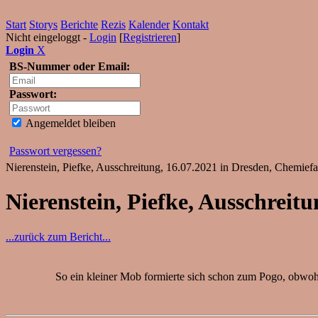
Start
Storys
Berichte
Rezis
Kalender
Kontakt
Nicht eingeloggt -
Login
[
Registrieren
]
Login
X
BS-Nummer oder Email:
Passwort:
Angemeldet bleiben
Passwort vergessen?
Nierenstein, Piefke, Ausschreitung, 16.07.2021 in Dresden, Chemief
Nierenstein, Piefke, Ausschreit
...zurück zum Bericht...
So ein kleiner Mob formierte sich schon zum Pogo, obwohl