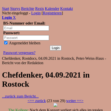
Start
Storys
Berichte
Rezis
Kalender
Kontakt
Nicht eingeloggt -
Login
[
Registrieren
]
Login
X
BS-Nummer oder Email:
Passwort:
Angemeldet bleiben
Passwort vergessen?
Chefdenker, Rostdocs, 04.09.2021 in Rostock, Peter-Weiss-Haus -
Bericht von der Redaktion
Chefdenker, 04.09.2021 in
Rostock
...zurück zum Bericht...
<== zurück
(23 von 29)
weiter ==>
The Kollege:
Nach dem Konzert verliert sich alles im totalen