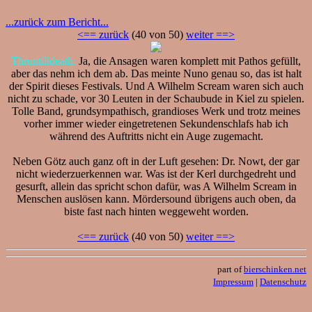
...zurück zum Bericht...
<== zurück
(40 von 50)
weiter ==>
Thruntilldeath:
Ja, die Ansagen waren komplett mit Pathos gefüllt,
aber das nehm ich dem ab. Das meinte Nuno genau so, das ist halt
der Spirit dieses Festivals. Und A Wilhelm Scream waren sich auch
nicht zu schade, vor 30 Leuten in der Schaubude in Kiel zu spielen.
Tolle Band, grundsympathisch, grandioses Werk und trotz meines
vorher immer wieder eingetretenen Sekundenschlafs hab ich
während des Auftritts nicht ein Auge zugemacht.
Neben Götz auch ganz oft in der Luft gesehen: Dr. Nowt, der gar
nicht wiederzuerkennen war. Was ist der Kerl durchgedreht und
gesurft, allein das spricht schon dafür, was A Wilhelm Scream in
Menschen auslösen kann. Mördersound übrigens auch oben, da
biste fast nach hinten weggeweht worden.
<== zurück
(40 von 50)
weiter ==>
part of
bierschinken.net
Impressum
|
Datenschutz