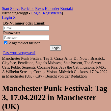
Start
Storys
Berichte
Rezis
Kalender
Kontakt
Nicht eingeloggt -
Login
[
Registrieren
]
Login
X
BS-Nummer oder Email:
Passwort:
Angemeldet bleiben
Passwort vergessen?
Manchester Punk Festival Tag 3: Crazy Arm, Dr. Nowt, Brassick,
Clayface, Pendleton, Signals Midwest, Shit Present, The Sewer
Cats, Public Serpents, Cocaine Piss, Jaya the Cat, Incisions, PMX,
A Wilhelm Scream, Corrupt Vision, Midwich Cuckoos, 17.04.2022
in Manchester (UK), City - Bericht von der Redaktion
Manchester Punk Festival: Tag
3, 17.04.2022 in Manchester
(UK)