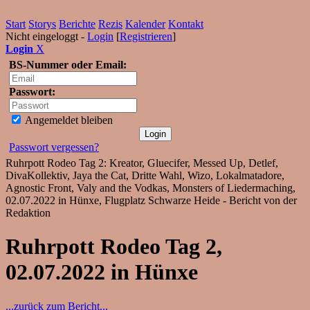
Start
Storys
Berichte
Rezis
Kalender
Kontakt
Nicht eingeloggt -
Login
[
Registrieren
]
Login
X
BS-Nummer oder Email:
Passwort:
Angemeldet bleiben
Passwort vergessen?
Ruhrpott Rodeo Tag 2: Kreator, Gluecifer, Messed Up, Detlef,
DivaKollektiv, Jaya the Cat, Dritte Wahl, Wizo, Lokalmatadore,
Agnostic Front, Valy and the Vodkas, Monsters of Liedermaching,
02.07.2022 in Hünxe, Flugplatz Schwarze Heide - Bericht von der
Redaktion
Ruhrpott Rodeo Tag 2,
02.07.2022 in Hünxe
...zurück zum Bericht...