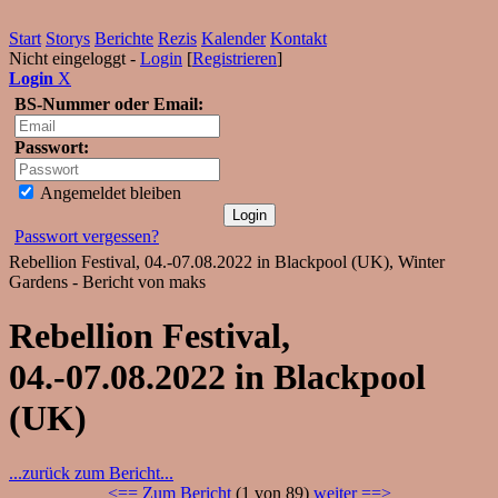
Start
Storys
Berichte
Rezis
Kalender
Kontakt
Nicht eingeloggt -
Login
[
Registrieren
]
Login
X
BS-Nummer oder Email:
Passwort:
Angemeldet bleiben
Passwort vergessen?
Rebellion Festival, 04.-07.08.2022 in Blackpool (UK), Winter
Gardens - Bericht von maks
Rebellion Festival,
04.-07.08.2022 in Blackpool
(UK)
...zurück zum Bericht...
<== Zum Bericht
(1 von 89)
weiter ==>