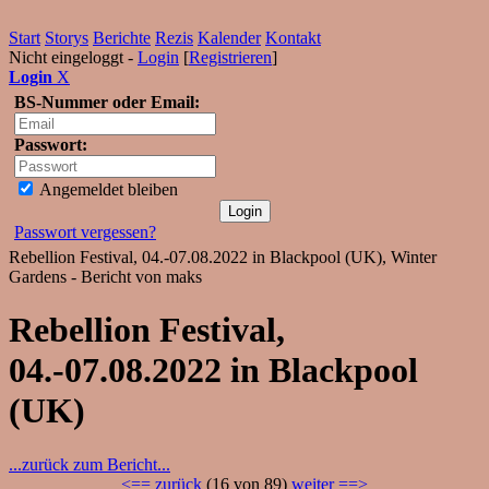
Start
Storys
Berichte
Rezis
Kalender
Kontakt
Nicht eingeloggt -
Login
[
Registrieren
]
Login
X
BS-Nummer oder Email:
Passwort:
Angemeldet bleiben
Passwort vergessen?
Rebellion Festival, 04.-07.08.2022 in Blackpool (UK), Winter
Gardens - Bericht von maks
Rebellion Festival,
04.-07.08.2022 in Blackpool
(UK)
...zurück zum Bericht...
<== zurück
(16 von 89)
weiter ==>