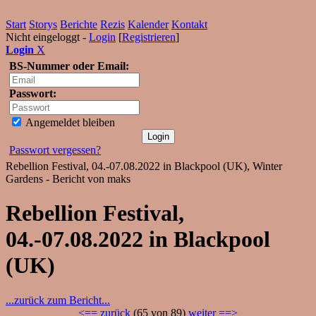
Start
Storys
Berichte
Rezis
Kalender
Kontakt
Nicht eingeloggt -
Login
[
Registrieren
]
Login
X
BS-Nummer oder Email:
Passwort:
Angemeldet bleiben
Passwort vergessen?
Rebellion Festival, 04.-07.08.2022 in Blackpool (UK), Winter
Gardens - Bericht von maks
Rebellion Festival,
04.-07.08.2022 in Blackpool
(UK)
...zurück zum Bericht...
<== zurück
(65 von 89)
weiter ==>